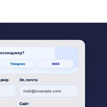
мессенджер?
Telegram
MAX
джер
Эл. почта
Сайт