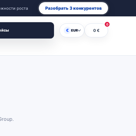
Разобрать 3 конкурентов
ожности роста
0
€
ейсы
0 €
EUR
Group.