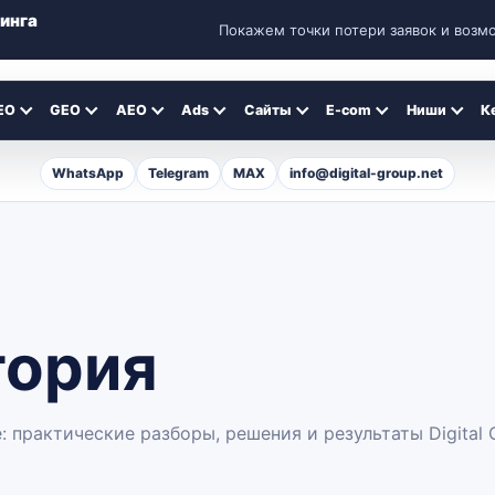
инга
Покажем точки потери заявок и возм
а
EO
GEO
AEO
Ads
Сайты
E-com
Ниши
К
WhatsApp
Telegram
MAX
info@digital-group.net
гория
 практические разборы, решения и результаты Digital 