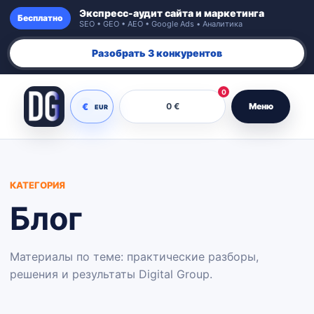
Экспресс-аудит сайта и маркетинга
Бесплатно
SEO • GEO • AEO • Google Ads • Аналитика
Разобрать 3 конкурентов
0
€
0 €
Меню
EUR
КАТЕГОРИЯ
Блог
Материалы по теме: практические разборы,
решения и результаты Digital Group.