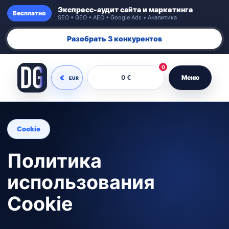
Экспресс-аудит сайта и маркетинга
Бесплатно
SEO • GEO • AEO • Google Ads • Аналитика
Разобрать 3 конкурентов
0
€
0 €
Меню
EUR
Cookie
Политика
использования
Cookie