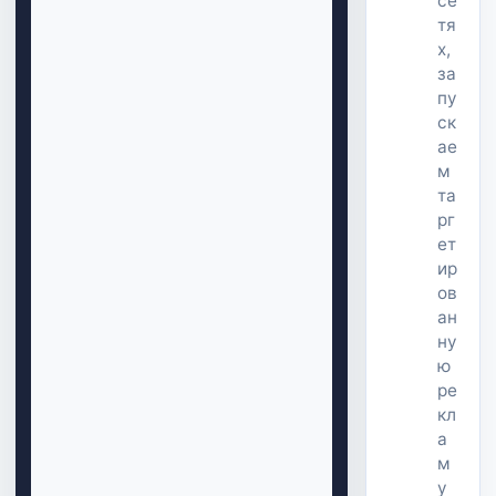
се
тя
х,
за
пу
ск
ае
м
та
рг
ет
ир
ов
ан
ну
ю
ре
кл
а
м
у