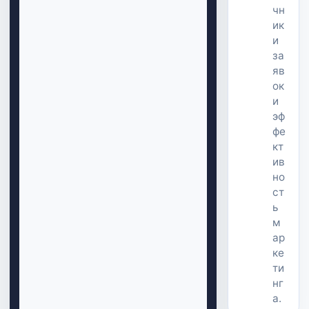
чн
ик
и
за
яв
ок
и
эф
фе
кт
ив
но
ст
ь
м
ар
ке
ти
нг
а.