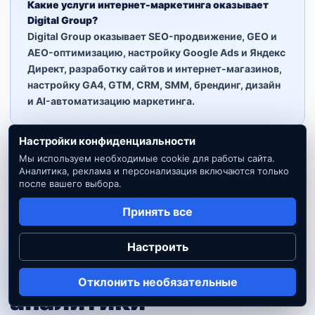
Какие услуги интернет-маркетинга оказывает
Digital Group?
Digital Group оказывает SEO-продвижение, GEO и
AEO-оптимизацию, настройку Google Ads и Яндекс
Директ, разработку сайтов и интернет-магазинов,
настройку GA4, GTM, CRM, SMM, брендинг, дизайн
и AI-автоматизацию маркетинга.
Настройки конфиденциальности
Мы используем необходимые cookie для работы сайта.
Аналитика, реклама и персонализация включаются только
после вашего выбора.
Магазин и быстрый подбор
Принять все
Готовые решения для
Настроить
сайта, рекламы и
Отклонить необязательные
аналитики