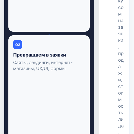
ку
со
м
на
за
яв
↓
ки
02
,
пр
Превращаем в заявки
од
Сайты, лендинги, интернет-
а
магазины, UX/UI, формы
ж
и,
ст
ои
м
ос
ть
ли
да
,