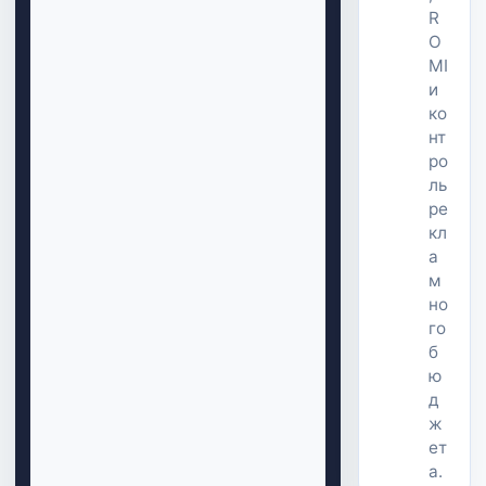
R
O
MI
и
ко
нт
ро
ль
ре
кл
а
м
но
го
б
ю
д
ж
ет
а.