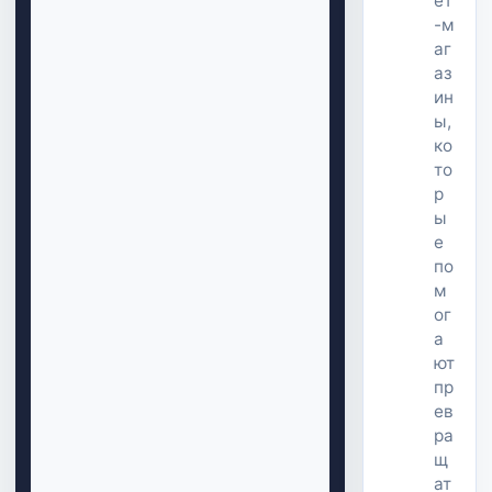
ет
-м
аг
аз
ин
ы,
ко
то
р
ы
е
по
м
ог
а
ют
пр
ев
ра
щ
ат