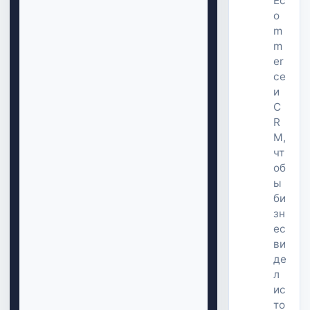
Ec
o
m
m
er
ce
и
C
R
M,
чт
об
ы
би
зн
ес
ви
де
л
ис
то