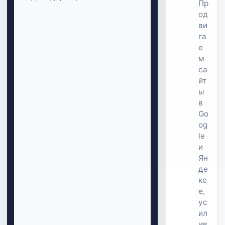
Пр
од
ви
га
е
м
са
йт
ы
в
Go
og
le
и
Ян
де
кс
е,
ус
ил
ив