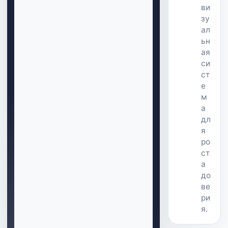
ви
зу
ал
ьн
ая
си
ст
е
м
а
дл
я
ро
ст
а
до
ве
ри
я.