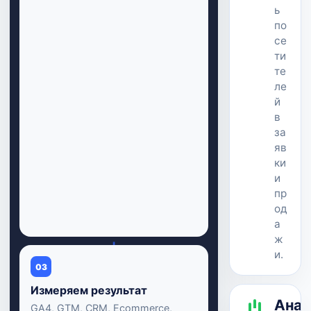
ь
по
се
ти
те
ле
й
в
за
яв
ки
и
пр
од
а
ж
↓
и.
03
Измеряем результат
Анал
GA4, GTM, CRM, Ecommerce,