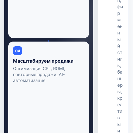
п,
фи
р
м
ен
н
ы
↓
й
04
ст
ил
Масштабируем продажи
ь,
Оптимизация CPL, ROMI,
ба
повторные продажи, AI-
нн
автоматизация
ер
ы,
кр
еа
ти
в
ы
и