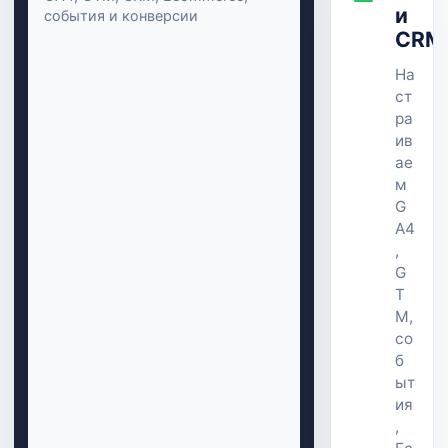
и
события и конверсии
CRM
На
ст
ра
ив
ае
м
G
A4
,
G
T
M,
со
б
ыт
ия
,