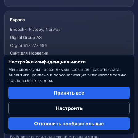
Европа
Enebakk, Flateby, Norway
Digital Group AS
Org.nr 917 277 494
Сайт для Норвегии
Настройки конфиденциальности
Мы используем необходимые cookie для работы сайта.
Аналитика, реклама и персонализация включаются только
Связаться с нами
после вашего выбора.
info@digital-group.net
Принять все
WhatsApp
Telegram
MAX
Настроить
Отклонить необязательные
Регион и язык сайта
Выберите версию для своей страны и языка.