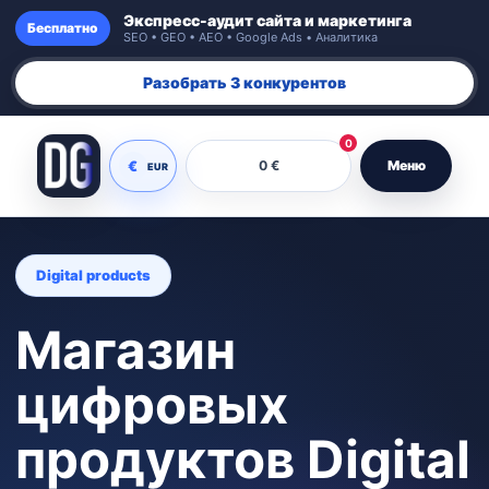
Экспресс-аудит сайта и маркетинга
Бесплатно
SEO • GEO • AEO • Google Ads • Аналитика
Разобрать 3 конкурентов
0
€
0 €
Меню
EUR
Digital products
Магазин
цифровых
продуктов Digital