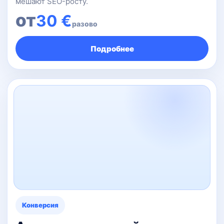
мешают SEO-росту.
от
30 €
разово
Подробнее
Конверсия