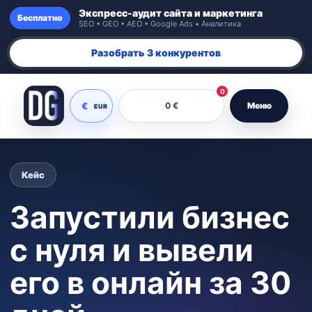
Экспресс-аудит сайта и маркетинга
Бесплатно
SEO • GEO • AEO • Google Ads • Аналитика
Разобрать 3 конкурентов
0
€
0 €
Меню
EUR
Кейс
Запустили бизнес
с нуля и вывели
его в онлайн за 30