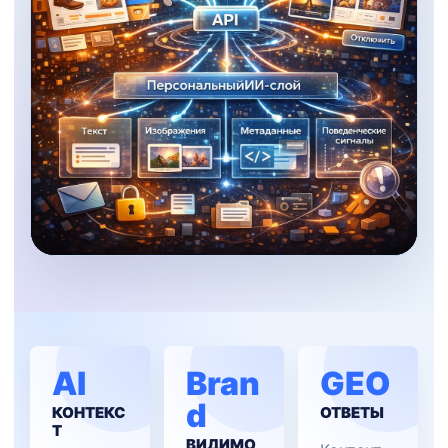
AI
Bran
GEO
d
КОНТЕКС
ОТВЕТЫ
Т
ВИДИМО