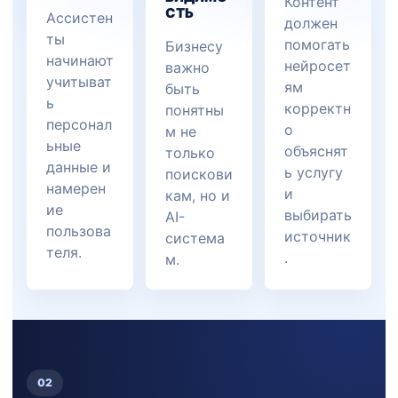
Контент
СТЬ
Ассистен
должен
ты
помогать
Бизнесу
начинают
нейросет
важно
учитыват
ям
быть
ь
корректн
понятны
персонал
о
м не
ьные
объяснят
только
данные и
ь услугу
поискови
намерен
и
кам, но и
ие
выбирать
AI-
пользова
источник
система
теля.
.
м.
02