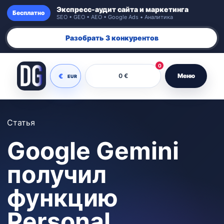
Экспресс-аудит сайта и маркетинга
Бесплатно
SEO • GEO • AEO • Google Ads • Аналитика
Разобрать 3 конкурентов
0
€
0 €
Меню
EUR
Статья
Google Gemini
получил
функцию
Personal